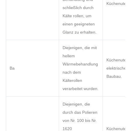
Küchenutensi
schließlich durch
Kälte rollen, um
einen geeigneten
Glanz zu erhalten.
Diejenigen, die mit
hellem
Küchenutensi
Wärmebehandlung
Ba
elektrische G
nach dem
Baubau.
Kälterollen
verarbeitet wurden.
Diejenigen, die
durch das Polieren
von Nr. 100 bis Nr.
1620
Küchenutensi