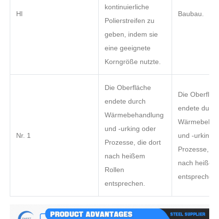
kontinuierliche
Hl
Baubau.
Polierstreifen zu
geben, indem sie
eine geeignete
Korngröße nutzte.
Die Oberfläche
Die Oberfläc
endete durch
endete durch
Wärmebehandlung
Wärmebehan
und -urking oder
Nr. 1
und -urking 
Prozesse, die dort
Prozesse, die
nach heißem
nach heißem
Rollen
entsprechen.
entsprechen.