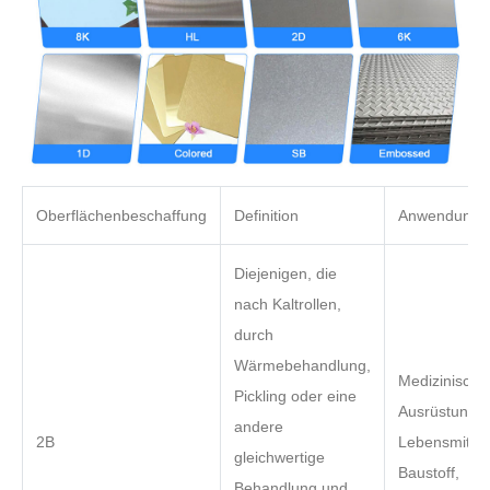
Oberflächenbeschaffung
Definition
Anwendung
Diejenigen, die
nach Kaltrollen,
durch
Wärmebehandlung,
Medizinische
Pickling oder eine
Ausrüstung,
andere
2B
Lebensmitteli
gleichwertige
Baustoff,
Behandlung und