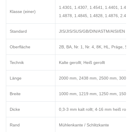
1.4301, 1.4307, 1.4541, 1.4401, 1.4404
Klasse (einer)
1.4878, 1.4845, 1.4828, 1.4876, 2.485
Standard
JIS/JIS/SUS/GB/DIN/ASTM/AISI/EN
Oberfläche
2B, BA, Nr. 1, Nr. 4, 8K, HL, Präge, Sati
Technik
Kalte gerollt; Heiß gerollt
Länge
2000 mm, 2438 mm, 2500 mm, 3000 m
Breite
1000 mm, 1219 mm, 1250 mm, 1500 
Dicke
0,3-3 mm kalt rollt; 4-16 mm heiß rol
Rand
Mühlenkante / Schlitzkante