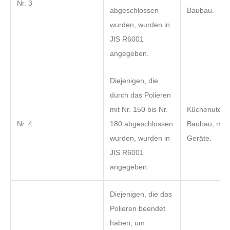
Nr. 3
abgeschlossen
Baubau.
wurden, wurden in
JIS R6001
angegeben.
Diejenigen, die
durch das Polieren
mit Nr. 150 bis Nr.
Küchenutensi
Nr. 4
180 abgeschlossen
Baubau, medi
wurden, wurden in
Geräte.
JIS R6001
angegeben.
Diejenigen, die das
Polieren beendet
haben, um