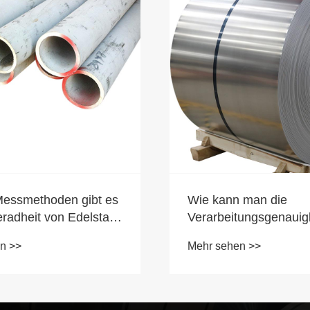
Messmethoden gibt es
Wie kann man die
eradheit von Edelstahl
Verarbeitungsgenauigk
Aluminiumspule kontro
n >>
Mehr sehen >>
Was sind die
Anwendungsaussichte
Aluminiumspule in der
Verpackungsbranche