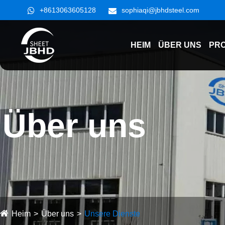
+8613063605128
sophiaqi@jbhdsteel.com
HEIM
ÜBER UNS
PR
Über uns
Heim
Über uns
Unsere Dienste