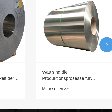

Was sind die
eit der
Produktionsprozesse für
llieren?
Edelstahlspulen?
Mehr sehen >>
n für
?