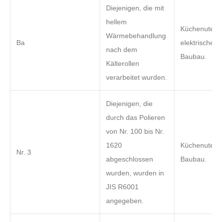
Diejenigen, die mit
hellem
Küchenutensi
Wärmebehandlung
Ba
elektrische G
nach dem
Baubau.
Kälterollen
verarbeitet wurden.
Diejenigen, die
durch das Polieren
von Nr. 100 bis Nr.
1620
Küchenutensi
Nr. 3
abgeschlossen
Baubau.
wurden, wurden in
JIS R6001
angegeben.