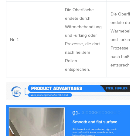
Die Oberfläche
Die Oberfläc
endete durch
endete durch
Wärmebehandlung
Wärmebehan
und -urking oder
Nr. 1
und -urking 
Prozesse, die dort
Prozesse, die
nach heißem
nach heißem
Rollen
entsprechen.
entsprechen.