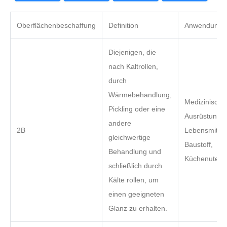
Oberflächenbeschaffung
Definition
Anwendung
Diejenigen, die
nach Kaltrollen,
durch
Wärmebehandlung,
Medizinische
Pickling oder eine
Ausrüstung,
andere
2B
Lebensmitteli
gleichwertige
Baustoff,
Behandlung und
Küchenutensi
schließlich durch
Kälte rollen, um
einen geeigneten
Glanz zu erhalten.