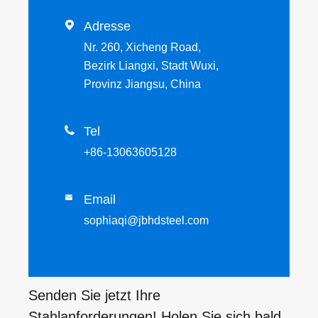

Adresse
Nr. 260, Xicheng Road,
Bezirk Liangxi, Stadt Wuxi,
Provinz Jiangsu, China

Tel
+86-13063605128
Email

sophiaqi@jbhdsteel.com
Senden Sie jetzt Ihre
Stahlanforderungen! Holen Sie sich bald