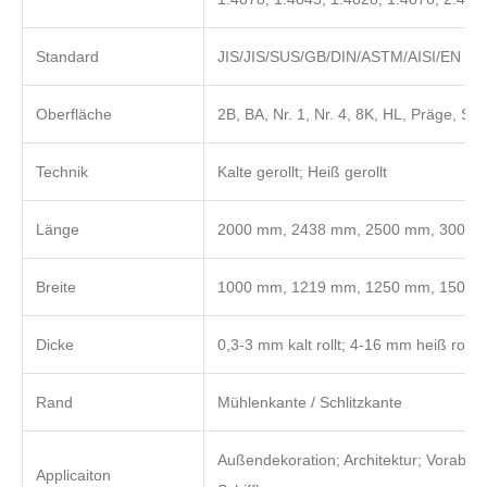
Standard
JIS/JIS/SUS/GB/DIN/ASTM/AISI/EN
Oberfläche
2B, BA, Nr. 1, Nr. 4, 8K, HL, Präge, Sati
Technik
Kalte gerollt; Heiß gerollt
Länge
2000 mm, 2438 mm, 2500 mm, 3000 m
Breite
1000 mm, 1219 mm, 1250 mm, 1500 
Dicke
0,3-3 mm kalt rollt; 4-16 mm heiß rol
Rand
Mühlenkante / Schlitzkante
Außendekoration; Architektur; Voraben
Applicaiton