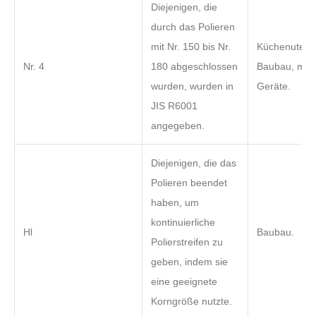
Diejenigen, die
durch das Polieren
mit Nr. 150 bis Nr.
Küchenutensi
Nr. 4
180 abgeschlossen
Baubau, medi
wurden, wurden in
Geräte.
JIS R6001
angegeben.
Diejenigen, die das
Polieren beendet
haben, um
kontinuierliche
Hl
Baubau.
Polierstreifen zu
geben, indem sie
eine geeignete
Korngröße nutzte.