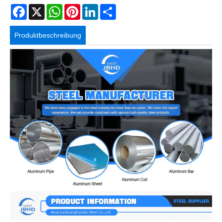
Facebook
X
WhatsApp
Pinterest
LinkedIn
Share
Produktbeschreibung