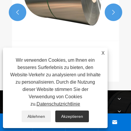


X
Wir verwenden Cookies, um Ihnen ein
besseres Surferlebnis zu bieten, den
Website-Verkehr zu analysieren und Inhalte
zu personalisieren. Durch die Nutzung
dieser Website stimmen Sie der
Verwendung von Cookies
ÜBER UNS
zu.
Datenschutzrichtlinie
PRODUKTE
Ablehnen
Akzeptieren




NACHRICHT