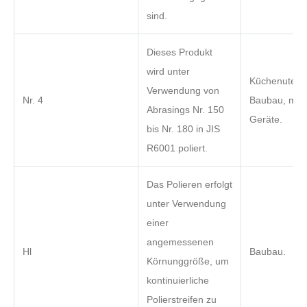
sind.
Dieses Produkt
wird unter
Küchenutensi
Verwendung von
Nr. 4
Baubau, medi
Abrasings Nr. 150
Geräte.
bis Nr. 180 in JIS
R6001 poliert.
Das Polieren erfolgt
unter Verwendung
einer
angemessenen
Hl
Baubau.
Körnunggröße, um
kontinuierliche
Polierstreifen zu