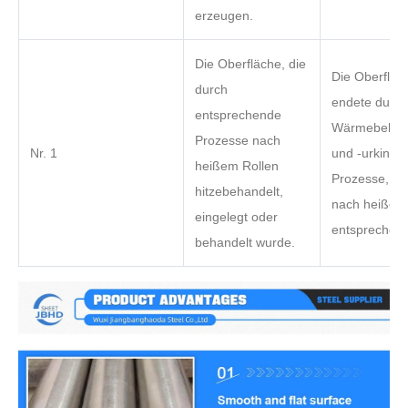
erzeugen.
Die Oberfläche, die
Die Oberfläc
durch
endete durch
entsprechende
Wärmebehan
Prozesse nach
Nr. 1
und -urking 
heißem Rollen
Prozesse, die
hitzebehandelt,
nach heißem
eingelegt oder
entsprechen.
behandelt wurde.