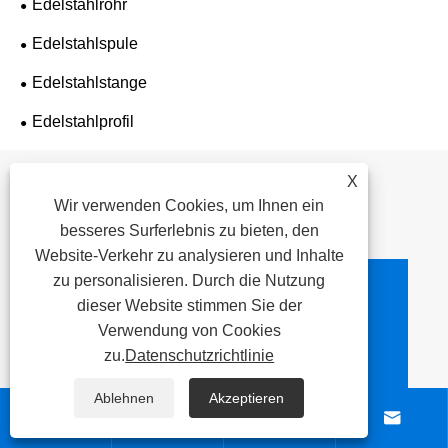
Edelstahlrohr
Edelstahlspule
Edelstahlstange
Edelstahlprofil
Anfrage absenden
X
Wir verwenden Cookies, um Ihnen ein
besseres Surferlebnis zu bieten, den
Website-Verkehr zu analysieren und Inhalte
zu personalisieren. Durch die Nutzung
dieser Website stimmen Sie der
Kontaktinformation
Verwendung von Cookies
zu.
Datenschutzrichtlinie

Adresse
Nr. 260, Xicheng Road,
Ablehnen
Akzeptieren




Bezirk Liangxi, Stadt Wuxi,
Provinz Jiangsu, China