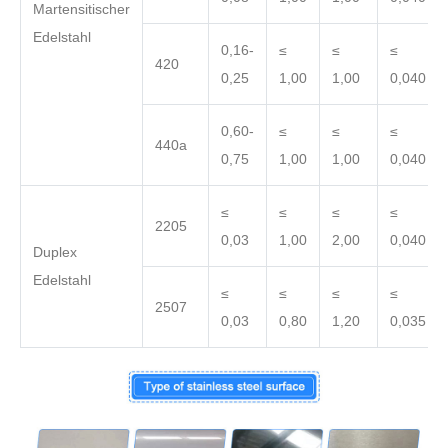
Martensitischer
Edelstahl
0,16-
≤
≤
≤
420
0,25
1,00
1,00
0,040
0,60-
≤
≤
≤
440a
0,75
1,00
1,00
0,040
≤
≤
≤
≤
2205
0,03
1,00
2,00
0,040
Duplex
Edelstahl
≤
≤
≤
≤
2507
0,03
0,80
1,20
0,035