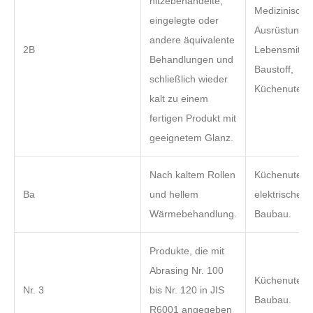
hitzebehandelte,
Medizinische
eingelegte oder
Ausrüstung,
andere äquivalente
2B
Lebensmitteli
Behandlungen und
Baustoff,
schließlich wieder
Küchenutensi
kalt zu einem
fertigen Produkt mit
geeignetem Glanz.
Nach kaltem Rollen
Küchenutensi
Ba
und hellem
elektrische G
Wärmebehandlung.
Baubau.
Produkte, die mit
Abrasing Nr. 100
Küchenutensi
Nr. 3
bis Nr. 120 in JIS
Baubau.
R6001 angegeben