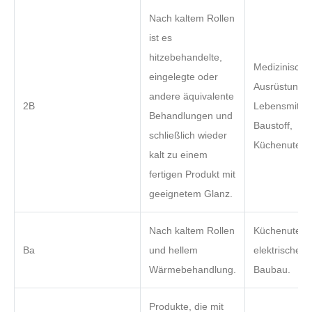
Nach kaltem Rollen
ist es
hitzebehandelte,
Medizinische
eingelegte oder
Ausrüstung,
andere äquivalente
2B
Lebensmitteli
Behandlungen und
Baustoff,
schließlich wieder
Küchenutensi
kalt zu einem
fertigen Produkt mit
geeignetem Glanz.
Nach kaltem Rollen
Küchenutensi
Ba
und hellem
elektrische G
Wärmebehandlung.
Baubau.
Produkte, die mit