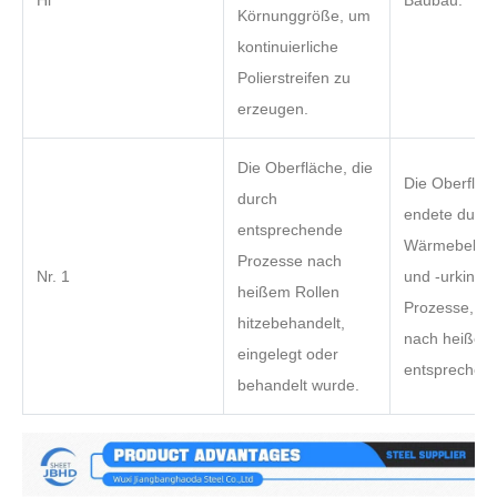
Körnunggröße, um
kontinuierliche
Polierstreifen zu
erzeugen.
Die Oberfläche, die
Die Oberfläc
durch
endete durch
entsprechende
Wärmebehan
Prozesse nach
Nr. 1
und -urking 
heißem Rollen
Prozesse, die
hitzebehandelt,
nach heißem
eingelegt oder
entsprechen.
behandelt wurde.