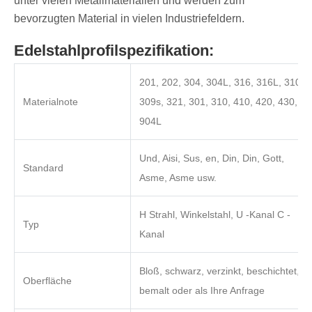
unter vielen Metallmaterialien und werden zum
bevorzugten Material in vielen Industriefeldern.
Edelstahlprofilspezifikation:
201, 202, 304, 304L, 316, 316L, 310s,
Materialnote
309s, 321, 301, 310, 410, 420, 430,
904L
Und, Aisi, Sus, en, Din, Din, Gott,
Standard
Asme, Asme usw.
H Strahl, Winkelstahl, U -Kanal C -
Typ
Kanal
Bloß, schwarz, verzinkt, beschichtet,
Oberfläche
bemalt oder als Ihre Anfrage