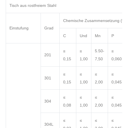
Tisch aus rostfreiem Stahl
Chemische Zusammensetzung (%)
Einstufung
Grad
C
Und
Mn
P
≤
≤
5.50-
≤
201
0,15
1,00
7,50
0,060
≤
≤
≤
≤
301
0,15
1,00
2,00
0,045
≤
≤
≤
≤
304
0,08
1,00
2,00
0,045
≤
≤
≤
≤
304L