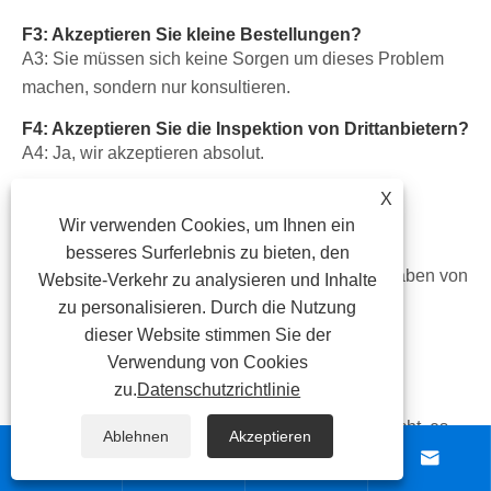
F3: Akzeptieren Sie kleine Bestellungen?
A3: Sie müssen sich keine Sorgen um dieses Problem
machen, sondern nur konsultieren.
F4: Akzeptieren Sie die Inspektion von Drittanbietern?
A4: Ja, wir akzeptieren absolut.
F5: Was sind Ihre Zahlungsbedingungen?
X
A5: Zahlung ≤ 5000USD: 100%T/T im Voraus
Wir verwenden Cookies, um Ihnen ein
5000Us Lieferung
besseres Surferlebnis zu bieten, den
Zahlung ≥ 10000USD: 30% T/T im Voraus, Guthaben von
Website-Verkehr zu analysieren und Inhalte
70% nach TT vor der Lieferung
zu personalisieren. Durch die Nutzung
Wir akzeptieren auch LC bei Sight
dieser Website stimmen Sie der
Verwendung von Cookies
F6: Wie lange dauert Ihre Lieferzeit?
zu.
Datenschutzrichtlinie
A6: Im Allgemeinen sind es 7 Tage, wenn wir die
genauen Waren in unserer Aktie haben. Wenn nicht, es
Ablehnen
Akzeptieren
dauert ungefähr 15 bis 20 Tage, um Waren für die




Lieferung vorzubereiten.