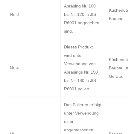
Abrasing Nr. 100
Küchenutensi
Nr. 3
bis Nr. 120 in JIS
Baubau.
R6001 angegeben
sind.
Dieses Produkt
wird unter
Küchenutensi
Verwendung von
Nr. 4
Baubau, medi
Abrasings Nr. 150
Geräte.
bis Nr. 180 in JIS
R6001 poliert.
Das Polieren erfolgt
unter Verwendung
einer
angemessenen
Hl
Baubau.