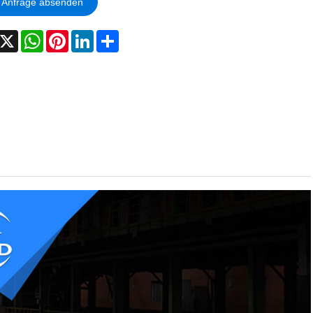
Anfrage absenden
acebook
X
WhatsApp
Pinterest
LinkedIn
Share