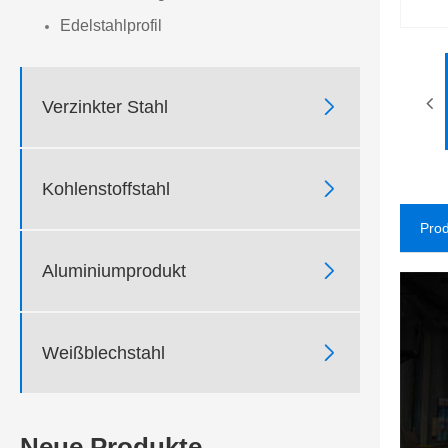
Edelstahlprofil

Verzinkter Stahl

Kohlenstoffstahl
Pro

Aluminiumprodukt

Weißblechstahl
Neue Produkte