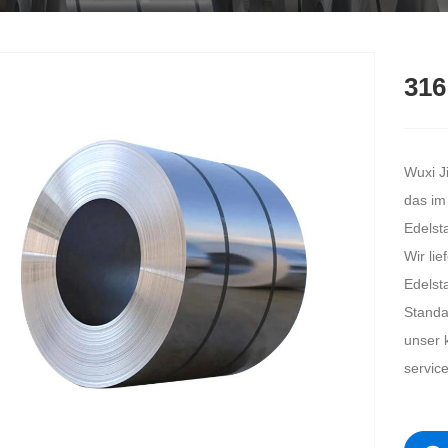
316
Wuxi J
das im
Edelsta
Wir lie
Edelst
Standa
unser 
servic