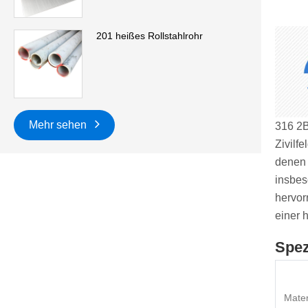
201 heißes Rollstahlrohr
Mehr sehen
316 2B
Zivilf
denen 
insbes
hervor
einer 
Spez
Mater