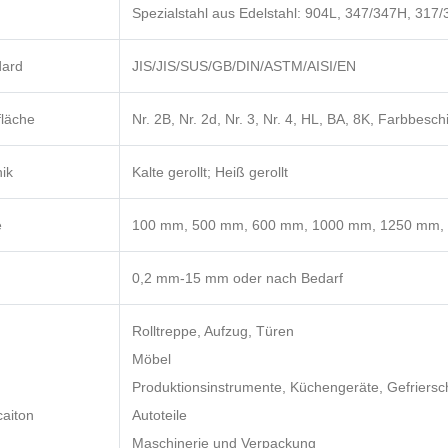
Spezialstahl aus Edelstahl: 904L, 347/347H, 317/
dard
JIS/JIS/SUS/GB/DIN/ASTM/AISI/EN
läche
Nr. 2B, Nr. 2d, Nr. 3, Nr. 4, HL, BA, 8K, Farbbeschi
ik
Kalte gerollt; Heiß gerollt
e
100 mm, 500 mm, 600 mm, 1000 mm, 1250 mm, 
0,2 mm-15 mm oder nach Bedarf
Rolltreppe, Aufzug, Türen
Möbel
Produktionsinstrumente, Küchengeräte, Gefriers
caiton
Autoteile
Maschinerie und Verpackung