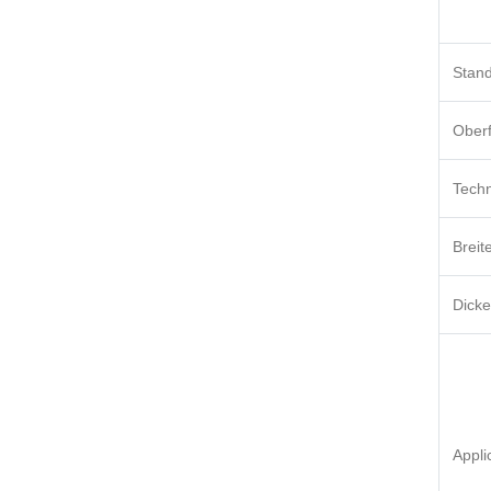
Stan
Oberf
Techn
Breit
Dicke
Appli