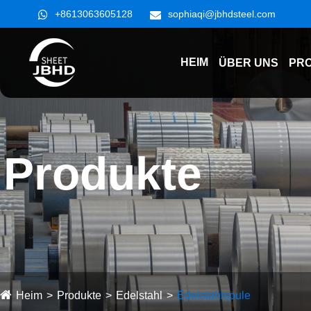
+8613063605128
sophiaqi@jbhdsteel.com
HEIM
ÜBER UNS
PR
Produkte
Heim
Produkte
Edelstahl
Edelstahlspule