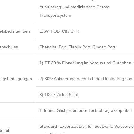
Ausrüstung und medizinische Geräte
Transportsystem
elsbedingungen
EXW, FOB, CIF, CFR
anschluss
Shanghai Port, Tianjin Port, Qindao Port
1) TT 30 % Einzahlung im Voraus und Guthaben v
ungsbedingungen
2) 30% Ablagerung nach T/T, der Restbetrag von L
3) 100% l/c bei Sicht.
1 Tonne, Stichprobe oder Testauftrag akzeptabel
Standard -Exportseetuch für Seetwork: Wassersic
etail