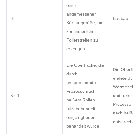
einer
angemessenen
Hl
Baubau.
Körnunggröße, um
kontinuierliche
Polierstreifen zu
erzeugen.
Die Oberfläche, die
Die Oberfläc
durch
endete durch
entsprechende
Wärmebehan
Prozesse nach
Nr. 1
und -urking 
heißem Rollen
Prozesse, die
hitzebehandelt,
nach heißem
eingelegt oder
entsprechen.
behandelt wurde.