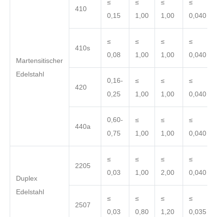
≤
≤
≤
≤
410
0,15
1,00
1,00
0,040
≤
≤
≤
≤
410s
0,08
1,00
1,00
0,040
Martensitischer
Edelstahl
0,16-
≤
≤
≤
420
0,25
1,00
1,00
0,040
0,60-
≤
≤
≤
440a
0,75
1,00
1,00
0,040
≤
≤
≤
≤
2205
0,03
1,00
2,00
0,040
Duplex
Edelstahl
≤
≤
≤
≤
2507
0,03
0,80
1,20
0,035