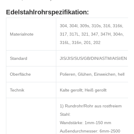
Edelstahlrohrspezifikation:
304, 304l, 309s, 310s, 316, 316ti,
Materialnote
317, 317L, 321, 347, 347H, 304n,
316L, 316n, 201, 202
Standard
JIS/JIS/SUS/GB/DIN/ASTM/AISI/EN
Oberfläche
Polieren, Glühen, Einweichen, hell
Technik
Kalte gerollt; Heiß gerollt
1) Rundrohr/Rohr aus rostfreiem
Stahl:
Wandstärke: 1mm-150 mm
Außendurchmesser: 6mm-2500