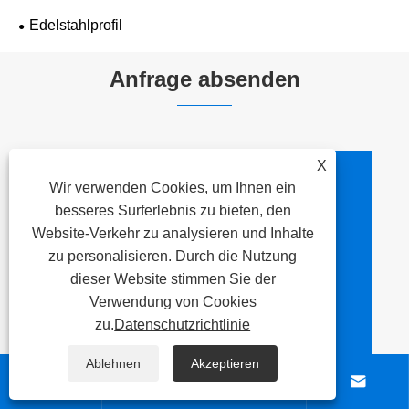
Edelstahlprofil
Anfrage absenden
X
Wir verwenden Cookies, um Ihnen ein
Kontaktinformation
besseres Surferlebnis zu bieten, den
Website-Verkehr zu analysieren und Inhalte

Adresse
zu personalisieren. Durch die Nutzung
Nr. 260, Xicheng Road,
dieser Website stimmen Sie der
Bezirk Liangxi, Stadt Wuxi,
Verwendung von Cookies
Provinz Jiangsu, China
zu.
Datenschutzrichtlinie
Ablehnen
Akzeptieren





Tel