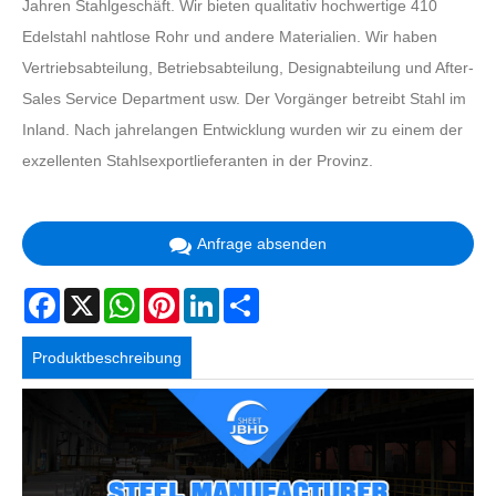
Jahren Stahlgeschäft. Wir bieten qualitativ hochwertige 410
Edelstahl nahtlose Rohr und andere Materialien. Wir haben
Vertriebsabteilung, Betriebsabteilung, Designabteilung und After-
Sales Service Department usw. Der Vorgänger betreibt Stahl im
Inland. Nach jahrelangen Entwicklung wurden wir zu einem der
exzellenten Stahlsexportlieferanten in der Provinz.
Anfrage absenden
Facebook
X
WhatsApp
Pinterest
LinkedIn
Share
Produktbeschreibung