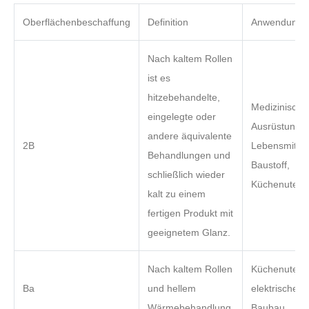
Oberflächenbeschaffung
Definition
Anwendung
Nach kaltem Rollen
ist es
hitzebehandelte,
Medizinische
eingelegte oder
Ausrüstung,
andere äquivalente
2B
Lebensmitteli
Behandlungen und
Baustoff,
schließlich wieder
Küchenutensi
kalt zu einem
fertigen Produkt mit
geeignetem Glanz.
Nach kaltem Rollen
Küchenutensi
Ba
und hellem
elektrische G
Wärmebehandlung.
Baubau.