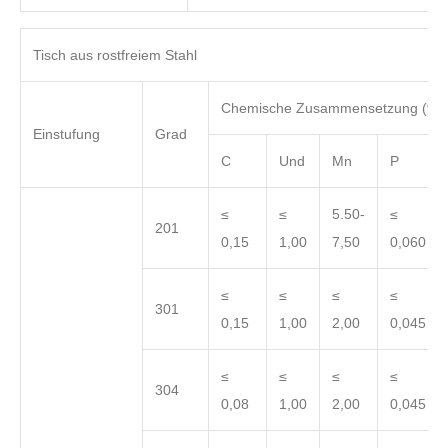
Tisch aus rostfreiem Stahl
Chemische Zusammensetzung (%)
Einstufung
Grad
C
Und
Mn
P
≤
≤
5.50-
≤
201
0,15
1,00
7,50
0,060
≤
≤
≤
≤
301
0,15
1,00
2,00
0,045
≤
≤
≤
≤
304
0,08
1,00
2,00
0,045