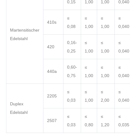
0,15
1,00
1,00
0,040
≤
≤
≤
≤
410s
0,08
1,00
1,00
0,040
Martensitischer
Edelstahl
0,16-
≤
≤
≤
420
0,25
1,00
1,00
0,040
0,60-
≤
≤
≤
440a
0,75
1,00
1,00
0,040
≤
≤
≤
≤
2205
0,03
1,00
2,00
0,040
Duplex
Edelstahl
≤
≤
≤
≤
2507
0,03
0,80
1,20
0,035