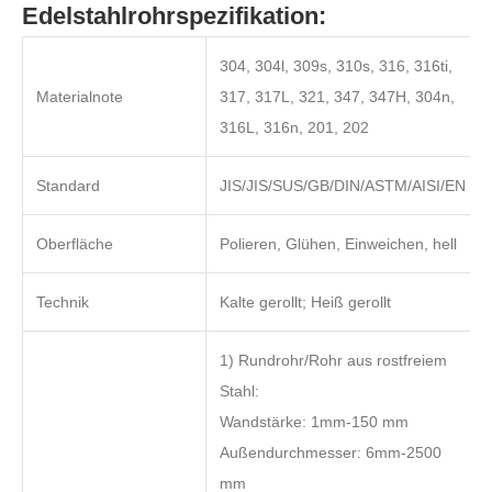
Edelstahlrohrspezifikation:
304, 304l, 309s, 310s, 316, 316ti,
Materialnote
317, 317L, 321, 347, 347H, 304n,
316L, 316n, 201, 202
Standard
JIS/JIS/SUS/GB/DIN/ASTM/AISI/EN
Oberfläche
Polieren, Glühen, Einweichen, hell
Technik
Kalte gerollt; Heiß gerollt
1) Rundrohr/Rohr aus rostfreiem
Stahl:
Wandstärke: 1mm-150 mm
Außendurchmesser: 6mm-2500
mm