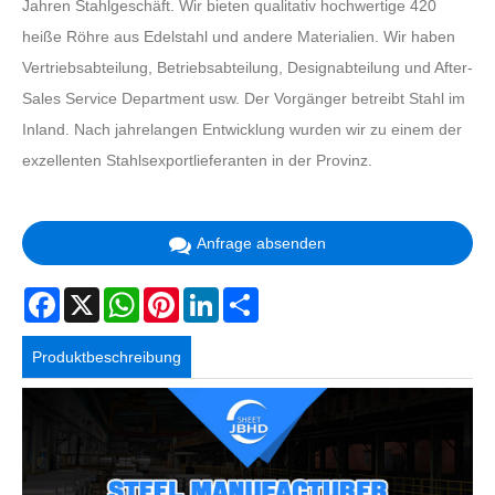
Jahren Stahlgeschäft. Wir bieten qualitativ hochwertige 420
heiße Röhre aus Edelstahl und andere Materialien. Wir haben
Vertriebsabteilung, Betriebsabteilung, Designabteilung und After-
Sales Service Department usw. Der Vorgänger betreibt Stahl im
Inland. Nach jahrelangen Entwicklung wurden wir zu einem der
exzellenten Stahlsexportlieferanten in der Provinz.
Anfrage absenden
Facebook
X
WhatsApp
Pinterest
LinkedIn
Share
Produktbeschreibung