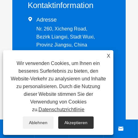
Kontaktinformation

Adresse
Nr. 260, Xicheng Road,
Bezirk Liangxi, Stadt Wuxi,
Provinz Jiangsu, China
X
Wir verwenden Cookies, um Ihnen ein

Tel
besseres Surferlebnis zu bieten, den
+86-13063605128
Website-Verkehr zu analysieren und Inhalte
zu personalisieren. Durch die Nutzung
dieser Website stimmen Sie der
Email

Verwendung von Cookies
sophiaqi@jbhdsteel.com
zu.
Datenschutzrichtlinie
Ablehnen
Akzeptieren




Senden Sie jetzt Ihre