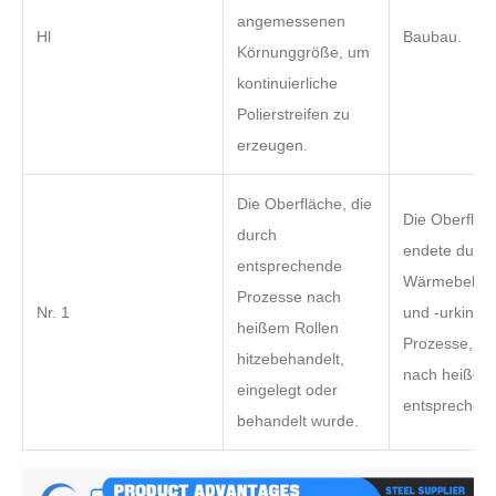
angemessenen
Hl
Baubau.
Körnunggröße, um
kontinuierliche
Polierstreifen zu
erzeugen.
Die Oberfläche, die
Die Oberfläc
durch
endete durch
entsprechende
Wärmebehan
Prozesse nach
Nr. 1
und -urking 
heißem Rollen
Prozesse, die
hitzebehandelt,
nach heißem
eingelegt oder
entsprechen.
behandelt wurde.