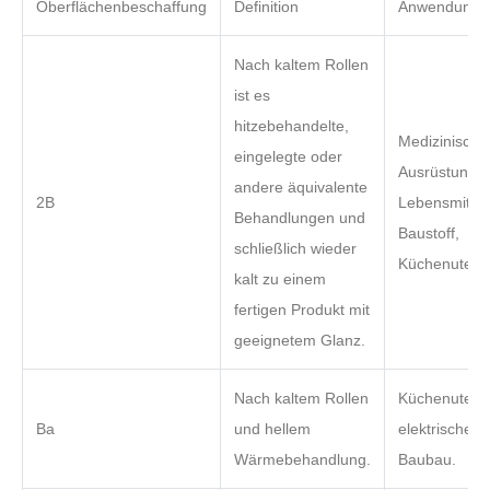
Oberflächenbeschaffung
Definition
Anwendung
Nach kaltem Rollen
ist es
hitzebehandelte,
Medizinische
eingelegte oder
Ausrüstung,
andere äquivalente
2B
Lebensmitteli
Behandlungen und
Baustoff,
schließlich wieder
Küchenutensi
kalt zu einem
fertigen Produkt mit
geeignetem Glanz.
Nach kaltem Rollen
Küchenutensi
Ba
und hellem
elektrische G
Wärmebehandlung.
Baubau.