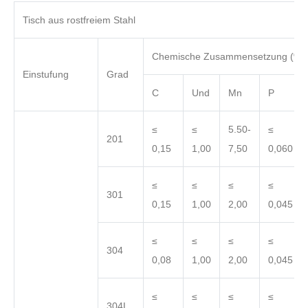
Tisch aus rostfreiem Stahl
Chemische Zusammensetzung (%)
Einstufung
Grad
C
Und
Mn
P
≤
≤
5.50-
≤
201
0,15
1,00
7,50
0,060
≤
≤
≤
≤
301
0,15
1,00
2,00
0,045
≤
≤
≤
≤
304
0,08
1,00
2,00
0,045
≤
≤
≤
≤
304L