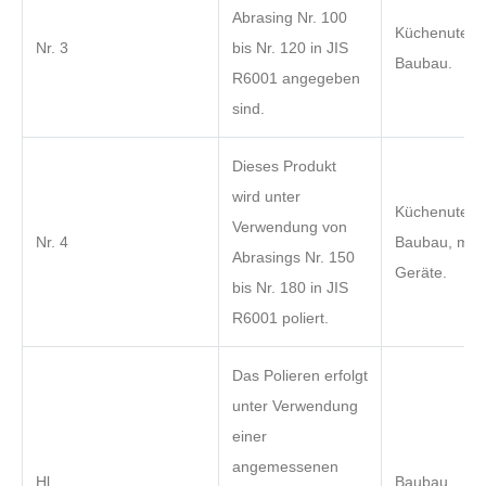
Abrasing Nr. 100
Küchenutensi
Nr. 3
bis Nr. 120 in JIS
Baubau.
R6001 angegeben
sind.
Dieses Produkt
wird unter
Küchenutensi
Verwendung von
Nr. 4
Baubau, medi
Abrasings Nr. 150
Geräte.
bis Nr. 180 in JIS
R6001 poliert.
Das Polieren erfolgt
unter Verwendung
einer
angemessenen
Hl
Baubau.