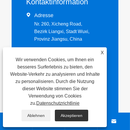
Kontaktinformation

Adresse
Nr. 260, Xicheng Road,
Bezirk Liangxi, Stadt Wuxi,
Provinz Jiangsu, China
X

Tel
Wir verwenden Cookies, um Ihnen ein
besseres Surferlebnis zu bieten, den
+86-13063605128
Website-Verkehr zu analysieren und Inhalte
zu personalisieren. Durch die Nutzung
Email

dieser Website stimmen Sie der
sophiaqi@jbhdsteel.com
Verwendung von Cookies
zu.
Datenschutzrichtlinie
Ablehnen
Akzeptieren




Senden Sie jetzt Ihre