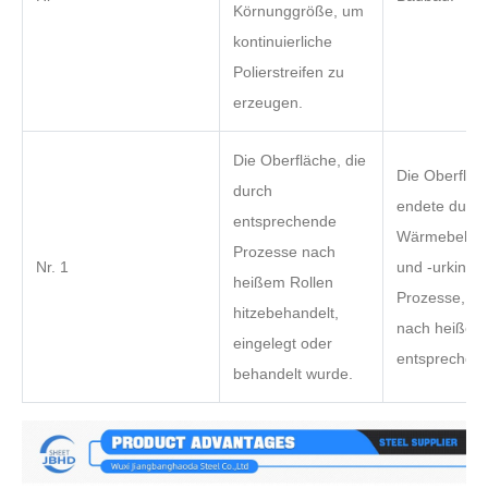
Körnunggröße, um
kontinuierliche
Polierstreifen zu
erzeugen.
Die Oberfläche, die
Die Oberfläc
durch
endete durch
entsprechende
Wärmebehan
Prozesse nach
Nr. 1
und -urking 
heißem Rollen
Prozesse, die
hitzebehandelt,
nach heißem
eingelegt oder
entsprechen.
behandelt wurde.