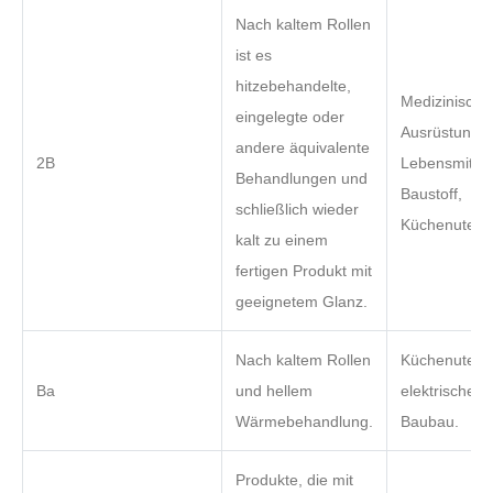
Nach kaltem Rollen
ist es
hitzebehandelte,
Medizinische
eingelegte oder
Ausrüstung,
andere äquivalente
2B
Lebensmitteli
Behandlungen und
Baustoff,
schließlich wieder
Küchenutensi
kalt zu einem
fertigen Produkt mit
geeignetem Glanz.
Nach kaltem Rollen
Küchenutensi
Ba
und hellem
elektrische G
Wärmebehandlung.
Baubau.
Produkte, die mit