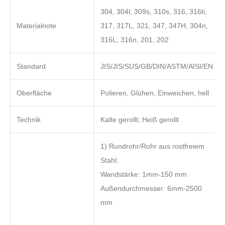
304, 304l, 309s, 310s, 316, 316ti,
Materialnote
317, 317L, 321, 347, 347H, 304n,
316L, 316n, 201, 202
Standard
JIS/JIS/SUS/GB/DIN/ASTM/AISI/EN
Oberfläche
Polieren, Glühen, Einweichen, hell
Technik
Kalte gerollt; Heiß gerollt
1) Rundrohr/Rohr aus rostfreiem
Stahl:
Wandstärke: 1mm-150 mm
Außendurchmesser: 6mm-2500
mm