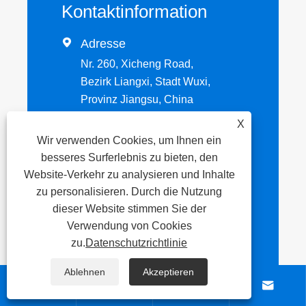
Kontaktinformation

Adresse
Nr. 260, Xicheng Road,
Bezirk Liangxi, Stadt Wuxi,
Provinz Jiangsu, China
X
Wir verwenden Cookies, um Ihnen ein

Tel
besseres Surferlebnis zu bieten, den
+86-13063605128
Website-Verkehr zu analysieren und Inhalte
zu personalisieren. Durch die Nutzung
dieser Website stimmen Sie der
Email

Verwendung von Cookies
sophiaqi@jbhdsteel.com
zu.
Datenschutzrichtlinie
Ablehnen
Akzeptieren




Senden Sie jetzt Ihre