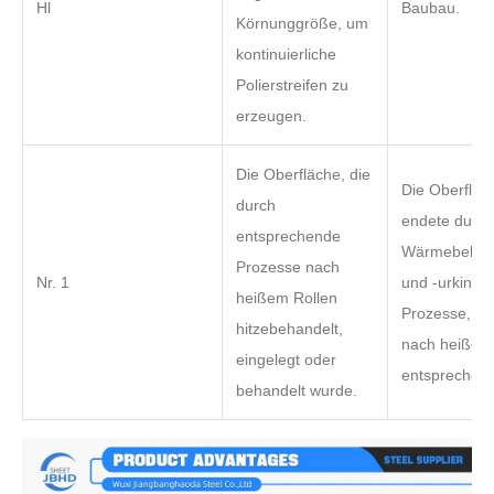
Hl
Baubau.
Körnunggröße, um
kontinuierliche
Polierstreifen zu
erzeugen.
Die Oberfläche, die
Die Oberfläc
durch
endete durch
entsprechende
Wärmebehan
Prozesse nach
Nr. 1
und -urking 
heißem Rollen
Prozesse, die
hitzebehandelt,
nach heißem
eingelegt oder
entsprechen.
behandelt wurde.