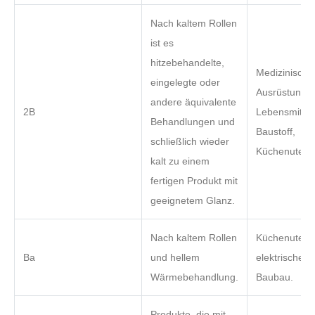
Nach kaltem Rollen
ist es
hitzebehandelte,
Medizinische
eingelegte oder
Ausrüstung,
andere äquivalente
2B
Lebensmitteli
Behandlungen und
Baustoff,
schließlich wieder
Küchenutensi
kalt zu einem
fertigen Produkt mit
geeignetem Glanz.
Nach kaltem Rollen
Küchenutensi
Ba
und hellem
elektrische G
Wärmebehandlung.
Baubau.
Produkte, die mit