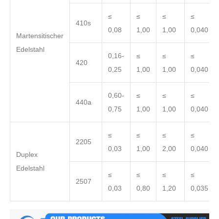
≤
≤
≤
≤
410s
0,08
1,00
1,00
0,040
Martensitischer
Edelstahl
0,16-
≤
≤
≤
420
0,25
1,00
1,00
0,040
0,60-
≤
≤
≤
440a
0,75
1,00
1,00
0,040
≤
≤
≤
≤
2205
0,03
1,00
2,00
0,040
Duplex
Edelstahl
≤
≤
≤
≤
2507
0,03
0,80
1,20
0,035