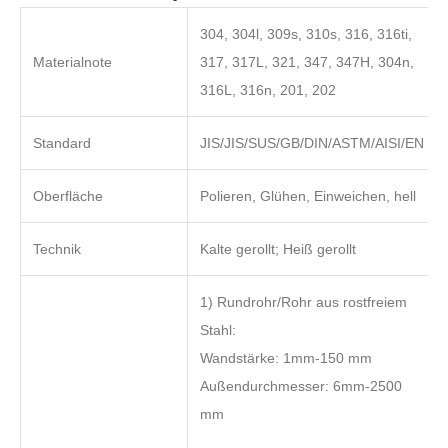
304, 304l, 309s, 310s, 316, 316ti,
Materialnote
317, 317L, 321, 347, 347H, 304n,
316L, 316n, 201, 202
Standard
JIS/JIS/SUS/GB/DIN/ASTM/AISI/EN
Oberfläche
Polieren, Glühen, Einweichen, hell
Technik
Kalte gerollt; Heiß gerollt
1) Rundrohr/Rohr aus rostfreiem
Stahl:
Wandstärke: 1mm-150 mm
Außendurchmesser: 6mm-2500
mm