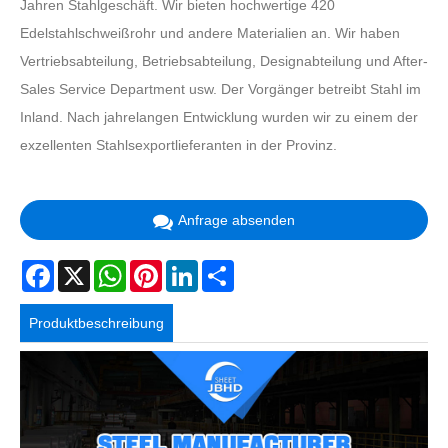
Jahren Stahlgeschäft. Wir bieten hochwertige 420
Edelstahlschweißrohr und andere Materialien an. Wir haben
Vertriebsabteilung, Betriebsabteilung, Designabteilung und After-
Sales Service Department usw. Der Vorgänger betreibt Stahl im
Inland. Nach jahrelangen Entwicklung wurden wir zu einem der
exzellenten Stahlsexportlieferanten in der Provinz.
Anfrage absenden
Facebook
X
WhatsApp
Pinterest
LinkedIn
Share
Produktbeschreibung