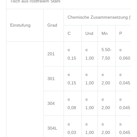
Tisch aus rostfreiem Stahl
Chemische Zusammensetzung (%)
Einstufung
Grad
C
Und
Mn
P
≤
≤
5.50-
≤
201
0,15
1,00
7,50
0,060
≤
≤
≤
≤
301
0,15
1,00
2,00
0,045
≤
≤
≤
≤
304
0,08
1,00
2,00
0,045
≤
≤
≤
≤
304L
0,03
1,00
2,00
0,045