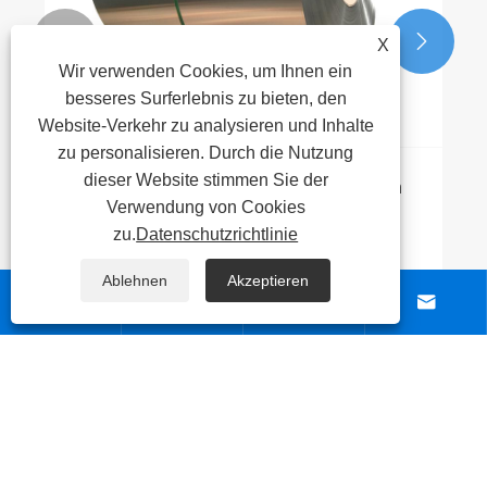


X
Wir verwenden Cookies, um Ihnen ein
besseres Surferlebnis zu bieten, den
Website-Verkehr zu analysieren und Inhalte
zu personalisieren. Durch die Nutzung
dieser Website stimmen Sie der
​Prozess und Überlegungen zum Schweißen
Verwendung von Cookies
von Edelstahlrohren
zu.
Datenschutzrichtlinie
Mehr sehen >>
Ablehnen
Akzeptieren




ÜBER UNS
PRODUKTE
NACHRICHT