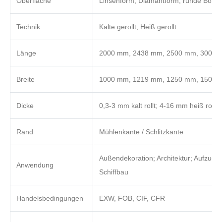
Oberfläche
Linsenform, Diamantform, runde Bohne
Technik
Kalte gerollt; Heiß gerollt
Länge
2000 mm, 2438 mm, 2500 mm, 3000 m
Breite
1000 mm, 1219 mm, 1250 mm, 1500 
Dicke
0,3-3 mm kalt rollt; 4-16 mm heiß rol
Rand
Mühlenkante / Schlitzkante
Außendekoration; Architektur; Aufzug;
Anwendung
Schiffbau
Handelsbedingungen
EXW, FOB, CIF, CFR