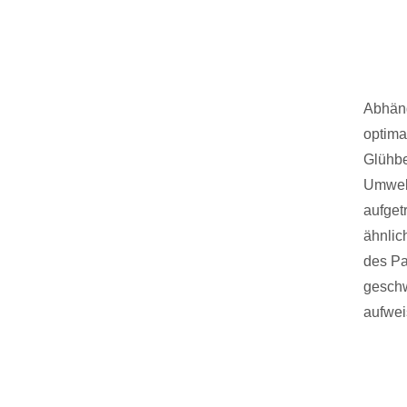
Abhäng
optima
Glühbe
Umwelt
aufget
ähnlic
des Pa
geschw
aufwei