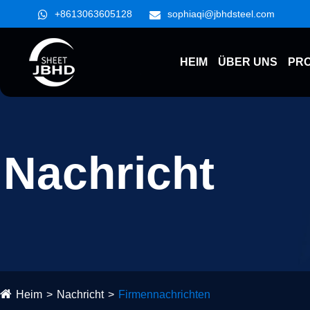
+8613063605128
sophiaqi@jbhdsteel.com
HEIM
ÜBER UNS
PR
Nachricht
Heim
Nachricht
Firmennachrichten