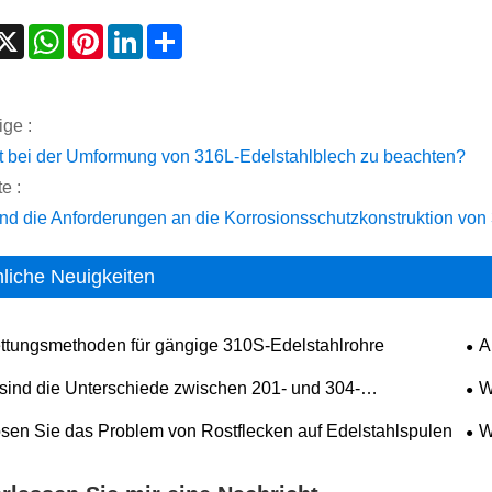
acebook
X
WhatsApp
Pinterest
LinkedIn
Share
ige :
st bei der Umformung von 316L-Edelstahlblech zu beachten?
e :
ind die Anforderungen an die Korrosionsschutzkonstruktion von
liche Neuigkeiten
fettungsmethoden für gängige 310S-Edelstahlrohre
​
 sind die Unterschiede zwischen 201- und 304-
W
ahlprofilen?
304
ösen Sie das Problem von Rostflecken auf Edelstahlspulen
​