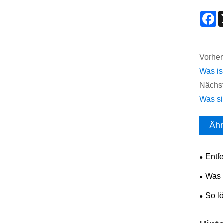
F
Vorher
​Was i
Nächst
​Was s
Ähn
​Ent
​Was
Edelst
So l