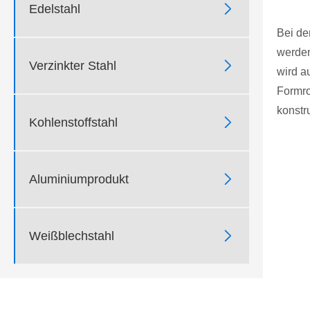

Edelstahl
Bei de
werden

Verzinkter Stahl
wird a
Formro
konstr

Kohlenstoffstahl

Aluminiumprodukt

Weißblechstahl