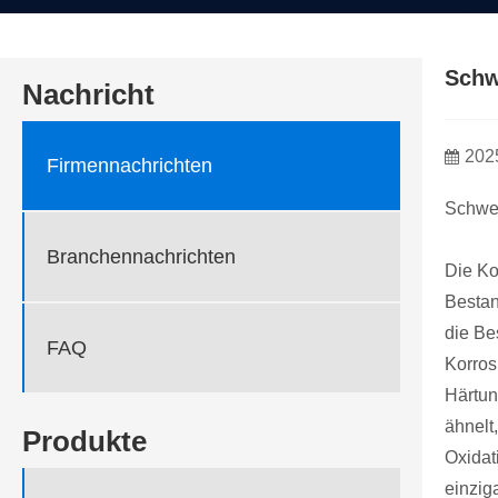
​Sch
Nachricht
202
Firmennachrichten
Schwei
Branchennachrichten
Die Ko
Bestan
die Be
FAQ
Korros
Härtun
ähnelt
Produkte
Oxidat
einzig