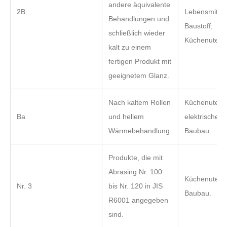
andere äquivalente
2B
Lebensmitteli
Behandlungen und
Baustoff,
schließlich wieder
Küchenutensi
kalt zu einem
fertigen Produkt mit
geeignetem Glanz.
Nach kaltem Rollen
Küchenutensi
Ba
und hellem
elektrische G
Wärmebehandlung.
Baubau.
Produkte, die mit
Abrasing Nr. 100
Küchenutensi
Nr. 3
bis Nr. 120 in JIS
Baubau.
R6001 angegeben
sind.