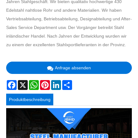
Jahren Stahlgeschäft. Wir bieten qualitativ hochwertige 430
Edelstahl nahtlose Rohr und andere Materialien. Wir haben
Vertriebsabteilung, Betriebsabteilung, Designabteilung und After-
Sales Service Department usw. Der Vorgänger betreibt Stahl
inländischer Handel. Nach Jahren der Entwicklung wurden wir
zu einem der exzellenten Stahlxportlieferanten in der Provinz.
Anfrage absenden
Facebook
X
WhatsApp
Pinterest
LinkedIn
Share
Produktbeschreibung