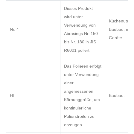
Dieses Produkt
wird unter
Küchenutensi
Verwendung von
Nr. 4
Baubau, medi
Abrasings Nr. 150
Geräte.
bis Nr. 180 in JIS
R6001 poliert.
Das Polieren erfolgt
unter Verwendung
einer
angemessenen
Hl
Baubau.
Körnunggröße, um
kontinuierliche
Polierstreifen zu
erzeugen.