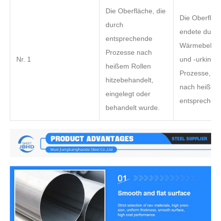
Die Oberfläche, die
Die Oberfläc
durch
endete durch
entsprechende
Wärmebehan
Prozesse nach
Nr. 1
und -urking 
heißem Rollen
Prozesse, die
hitzebehandelt,
nach heißem
eingelegt oder
entsprechen.
behandelt wurde.